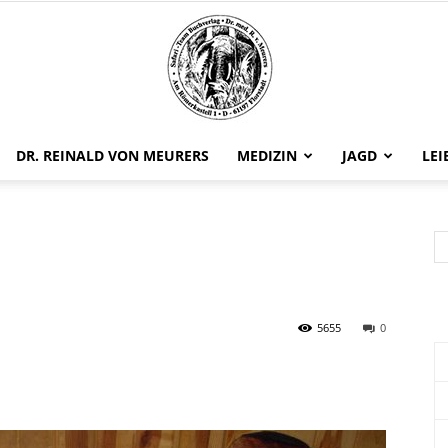
DR. REINALD VON MEURERS
MEDIZIN
JAGD
LEI
Safariteam
5655
0