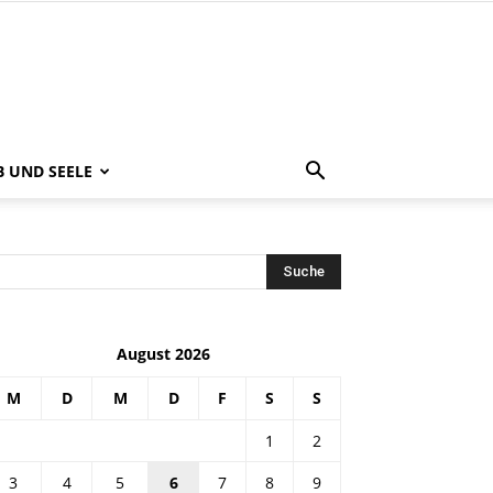
B UND SEELE
August 2026
M
D
M
D
F
S
S
1
2
3
4
5
6
7
8
9