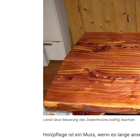
Leinöl lässt Maserung des Zedernholzes kräftig leuchten
Holzpflege ist ein Muss, wenn es lange anse