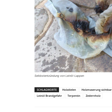
Selkbstentzündung von Leinöl-Lappen
SCHLAGWORTE
Holzdielen
Holzmaserung sichtba
Leinöl Brandgefahr
Terpentin
Zedernholz