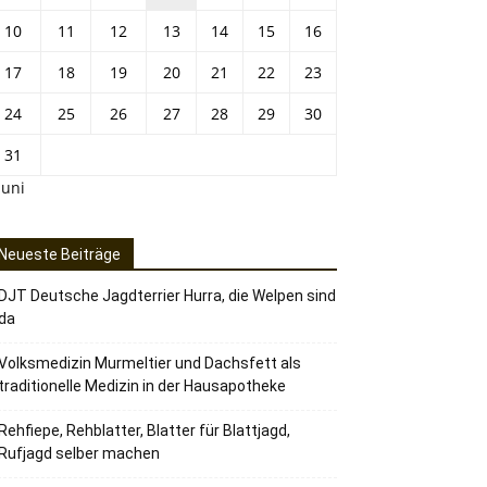
10
11
12
13
14
15
16
17
18
19
20
21
22
23
24
25
26
27
28
29
30
31
Juni
Neueste Beiträge
DJT Deutsche Jagdterrier Hurra, die Welpen sind
da
Volksmedizin Murmeltier und Dachsfett als
traditionelle Medizin in der Hausapotheke
Rehfiepe, Rehblatter, Blatter für Blattjagd,
Rufjagd selber machen