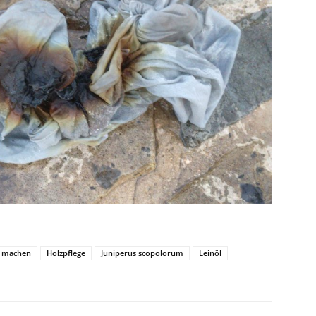
r machen
Holzpflege
Juniperus scopolorum
Leinöl