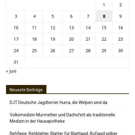
1
2
3
4
5
6
7
8
9
10
11
12
13
14
15
16
17
18
19
20
21
22
23
24
25
26
27
28
29
30
31
« Juni
Neueste Beiträge
DJT Deutsche Jagdterrier Hurra, die Welpen sind da
Volksmedizin Murmeltier und Dachsfett als traditionelle
Medizin in der Hausapotheke
Rehfiepe, Rehblatter, Blatter für Blattjagd, Rufjagd selber