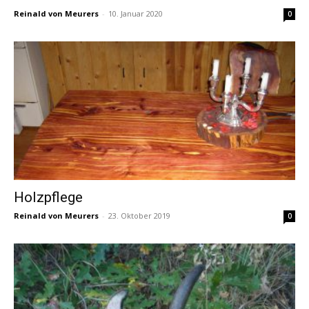
Reinald von Meurers
-
10. Januar 2020
0
Holzpflege
Reinald von Meurers
-
23. Oktober 2019
0