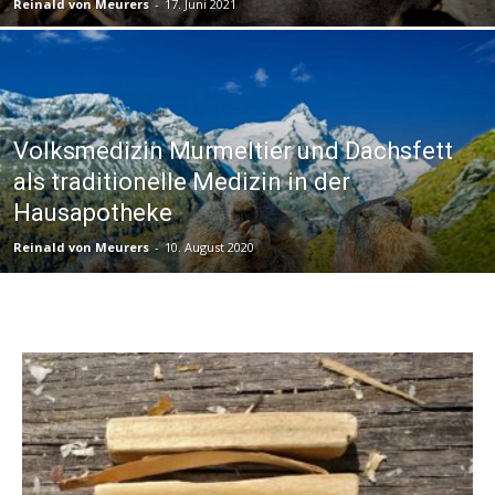
Reinald von Meurers
-
17. Juni 2021
Volksmedizin Murmeltier und Dachsfett
als traditionelle Medizin in der
Hausapotheke
Reinald von Meurers
-
10. August 2020