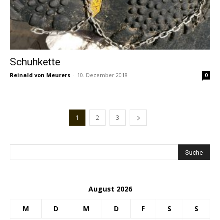
Schuhkette
Reinald von Meurers
-
10. Dezember 2018
0
1
2
3
August 2026
M
D
M
D
F
S
S