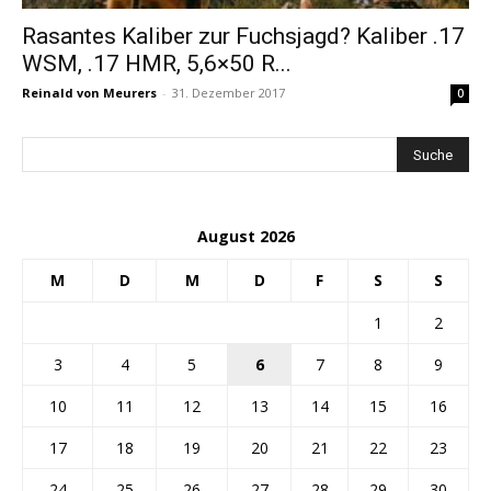
Rasantes Kaliber zur Fuchsjagd? Kaliber .17
WSM, .17 HMR, 5,6×50 R...
Reinald von Meurers
-
31. Dezember 2017
0
August 2026
M
D
M
D
F
S
S
1
2
3
4
5
6
7
8
9
10
11
12
13
14
15
16
17
18
19
20
21
22
23
24
25
26
27
28
29
30