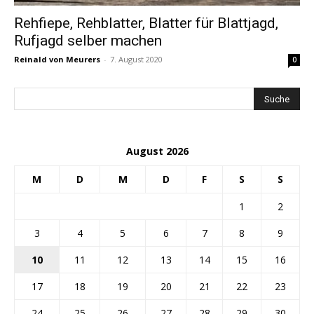
Rehfiepe, Rehblatter, Blatter für Blattjagd,
Rufjagd selber machen
Reinald von Meurers
-
7. August 2020
0
August 2026
M
D
M
D
F
S
S
1
2
3
4
5
6
7
8
9
10
11
12
13
14
15
16
17
18
19
20
21
22
23
24
25
26
27
28
29
30