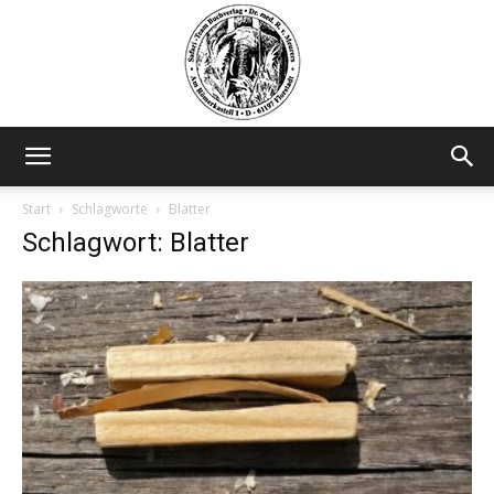
Safariteam
Start
Schlagworte
Blatter
Schlagwort: Blatter