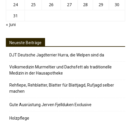
24
25
26
27
28
29
30
31
« Juni
Neueste Beiträge
DJT Deutsche Jagdterrier Hurra, die Welpen sind da
Volksmedizin Murmeltier und Dachsfett als traditionelle
Medizin in der Hausapotheke
Rehfiepe, Rehblatter, Blatter für Blattjagd, Rufjagd selber
machen
Gute Ausrüstung Jerven Fjellduken Exclusive
Holzpflege