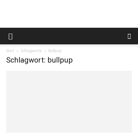
Safariteam
Start
Schlagworte
Bullpup
Schlagwort: bullpup