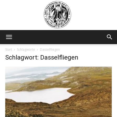
Safariteam
Start
Schlagworte
Dasselfliegen
Schlagwort: Dasselfliegen