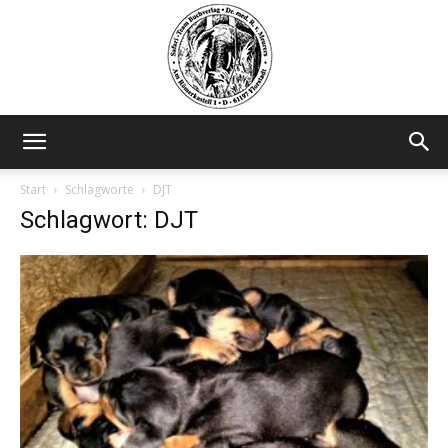
Safariteam
Start
Schlagworte
DJT
Schlagwort: DJT