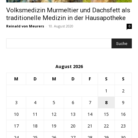
Volksmedizin Murmeltier und Dachsfett als
traditionelle Medizin in der Hausapotheke
Reinald von Meurers
-
10. August 2020
0
August 2026
M
D
M
D
F
S
S
1
2
3
4
5
6
7
8
9
10
11
12
13
14
15
16
17
18
19
20
21
22
23
24
25
26
27
28
29
30