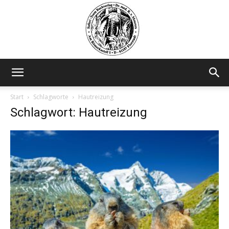
Safariteam
Start
Schlagworte
Hautreizung
Schlagwort: Hautreizung