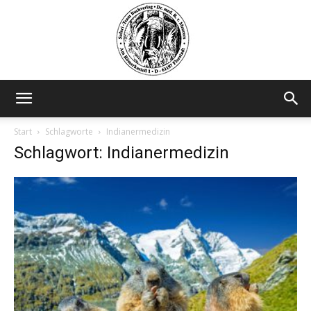
Safariteam
Start
Schlagworte
Indianermedizin
Schlagwort: Indianermedizin