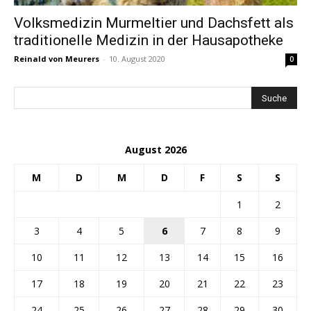
Volksmedizin Murmeltier und Dachsfett als
traditionelle Medizin in der Hausapotheke
Reinald von Meurers
-
10. August 2020
0
August 2026
M
D
M
D
F
S
S
1
2
3
4
5
6
7
8
9
10
11
12
13
14
15
16
17
18
19
20
21
22
23
24
25
26
27
28
29
30