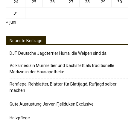
24
25
26
27
28
29
30
31
« Juni
Neueste Beiträge
DJT Deutsche Jagdterrier Hurra, die Welpen sind da
Volksmedizin Murmeltier und Dachsfett als traditionelle
Medizin in der Hausapotheke
Rehfiepe, Rehblatter, Blatter für Blattjagd, Rufjagd selber
machen
Gute Ausrüstung Jerven Fjellduken Exclusive
Holzpflege