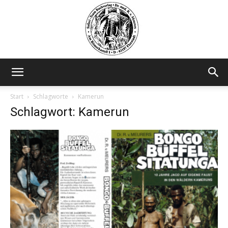
Safariteam
Start
Schlagworte
Kamerun
Schlagwort: Kamerun