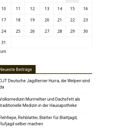
10
11
12
13
14
15
16
17
18
19
20
21
22
23
24
25
26
27
28
29
30
31
Juni
Neueste Beiträge
DJT Deutsche Jagdterrier Hurra, die Welpen sind
da
Volksmedizin Murmeltier und Dachsfett als
traditionelle Medizin in der Hausapotheke
Rehfiepe, Rehblatter, Blatter für Blattjagd,
Rufjagd selber machen