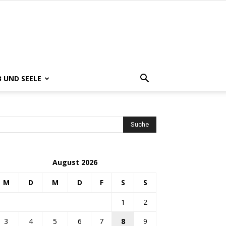
B UND SEELE
August 2026
M
D
M
D
F
S
S
1
2
3
4
5
6
7
8
9