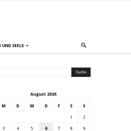
B UND SEELE
August 2026
M
D
M
D
F
S
S
1
2
3
4
5
6
7
8
9