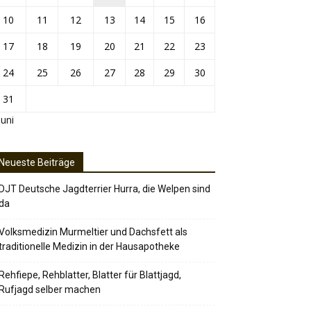
10
11
12
13
14
15
16
17
18
19
20
21
22
23
24
25
26
27
28
29
30
31
Juni
Neueste Beiträge
DJT Deutsche Jagdterrier Hurra, die Welpen sind
da
Volksmedizin Murmeltier und Dachsfett als
traditionelle Medizin in der Hausapotheke
Rehfiepe, Rehblatter, Blatter für Blattjagd,
Rufjagd selber machen