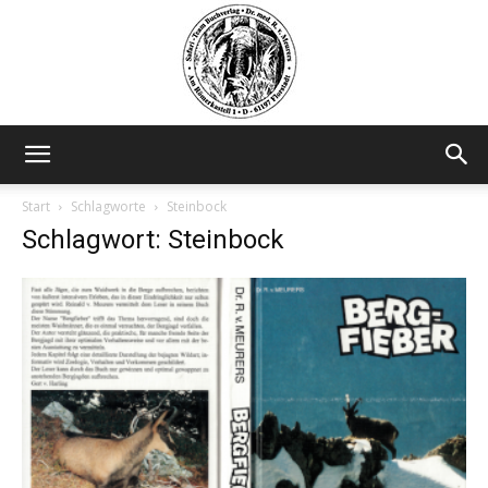
Safariteam
Start
Schlagworte
Steinbock
Schlagwort: Steinbock