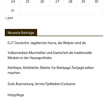
24
25
26
27
28
29
30
31
« Juni
Neueste Beiträge
DJT Deutsche Jagdterrier Hurra, die Welpen sind da
Volksmedizin Murmeltier und Dachsfett als traditionelle
Medizin in der Hausapotheke
Rehfiepe, Rehblatter, Blatter für Blattjagd, Rufjagd selber
machen
Gute Ausrüstung Jerven Fjellduken Exclusive
Holzpflege