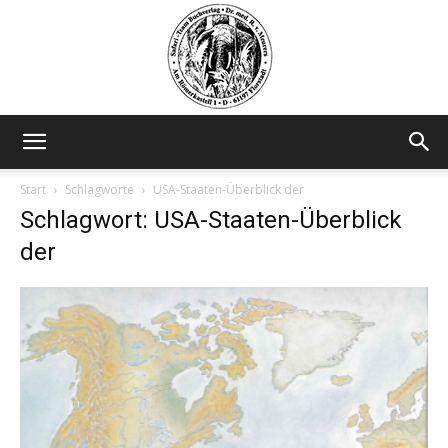
Safariteam
Start
Schlagworte
USA-Staaten-Überblick der
Schlagwort: USA-Staaten-Überblick
der