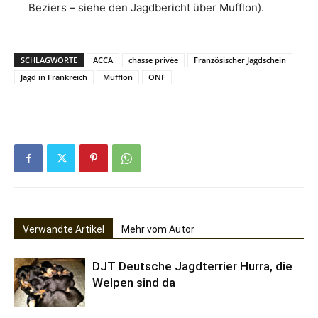
Beziers – siehe den Jagdbericht über Mufflon).
SCHLAGWORTE
ACCA
chasse privée
Französischer Jagdschein
Jagd in Frankreich
Mufflon
ONF
Verwandte Artikel
Mehr vom Autor
DJT Deutsche Jagdterrier Hurra, die
Welpen sind da