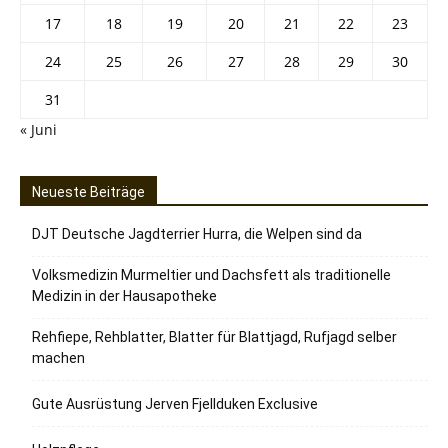
17
18
19
20
21
22
23
24
25
26
27
28
29
30
31
« Juni
Neueste Beiträge
DJT Deutsche Jagdterrier Hurra, die Welpen sind da
Volksmedizin Murmeltier und Dachsfett als traditionelle
Medizin in der Hausapotheke
Rehfiepe, Rehblatter, Blatter für Blattjagd, Rufjagd selber
machen
Gute Ausrüstung Jerven Fjellduken Exclusive