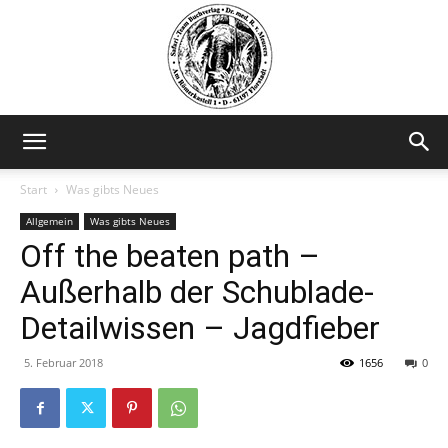
Safariteam
Start
Was gibts Neues
Allgemein
Was gibts Neues
Off the beaten path –
Außerhalb der Schublade-
Detailwissen – Jagdfieber
5. Februar 2018
1656
0