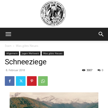
Safariteam
Start
Was gibts Neues
Allgemein
Jagen Weltweit
Was gibts Neues
Schneeziege
8. Februar 2018
3007
0