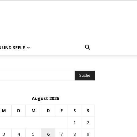
B UND SEELE
August 2026
M
D
M
D
F
S
S
1
2
3
4
5
6
7
8
9