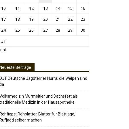
10
11
12
13
14
15
16
17
18
19
20
21
22
23
24
25
26
27
28
29
30
31
Juni
Neueste Beiträge
DJT Deutsche Jagdterrier Hurra, die Welpen sind
da
Volksmedizin Murmeltier und Dachsfett als
traditionelle Medizin in der Hausapotheke
Rehfiepe, Rehblatter, Blatter für Blattjagd,
Rufjagd selber machen