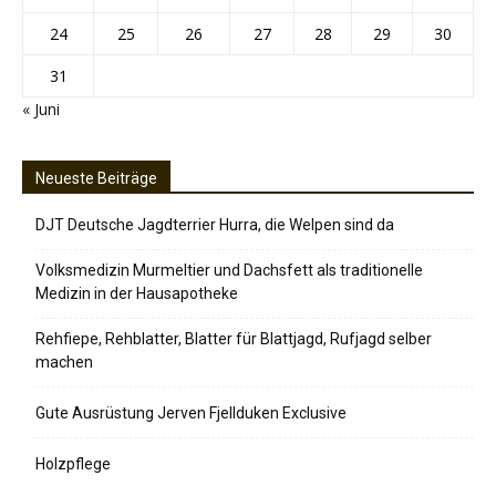
24
25
26
27
28
29
30
31
« Juni
Neueste Beiträge
DJT Deutsche Jagdterrier Hurra, die Welpen sind da
Volksmedizin Murmeltier und Dachsfett als traditionelle
Medizin in der Hausapotheke
Rehfiepe, Rehblatter, Blatter für Blattjagd, Rufjagd selber
machen
Gute Ausrüstung Jerven Fjellduken Exclusive
Holzpflege