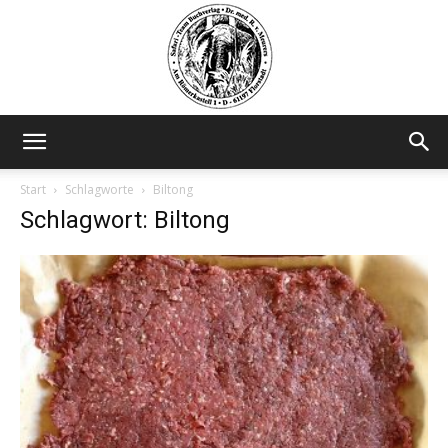
Safariteam
Start
Schlagworte
Biltong
Schlagwort: Biltong