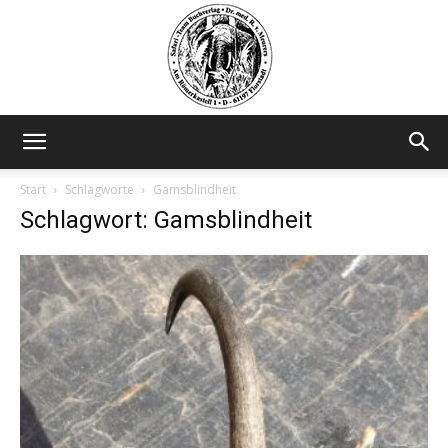
Safariteam
Start
Schlagworte
Gamsblindheit
Schlagwort: Gamsblindheit