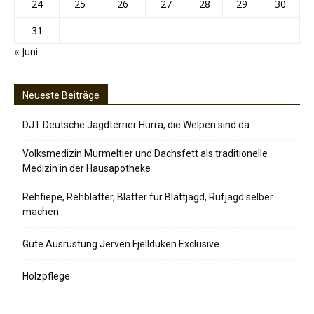
24
25
26
27
28
29
30
31
« Juni
Neueste Beiträge
DJT Deutsche Jagdterrier Hurra, die Welpen sind da
Volksmedizin Murmeltier und Dachsfett als traditionelle
Medizin in der Hausapotheke
Rehfiepe, Rehblatter, Blatter für Blattjagd, Rufjagd selber
machen
Gute Ausrüstung Jerven Fjellduken Exclusive
Holzpflege