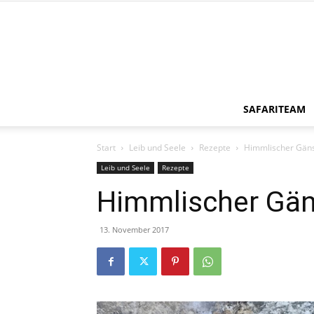
SAFARITEAM
Start
Leib und Seele
Rezepte
Himmlischer Gän
Leib und Seele
Rezepte
Himmlischer Gä
13. November 2017