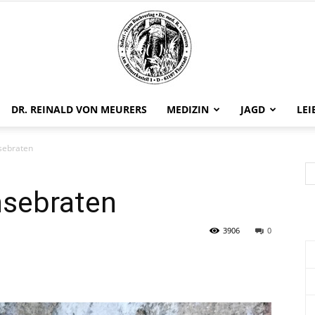
DR. REINALD VON MEURERS
MEDIZIN
JAGD
LEI
Safariteam
sebraten
nsebraten
3906
0