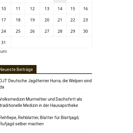
10
11
12
13
14
15
16
17
18
19
20
21
22
23
24
25
26
27
28
29
30
31
Juni
Neueste Beiträge
DJT Deutsche Jagdterrier Hurra, die Welpen sind
da
Volksmedizin Murmeltier und Dachsfett als
traditionelle Medizin in der Hausapotheke
Rehfiepe, Rehblatter, Blatter für Blattjagd,
Rufjagd selber machen