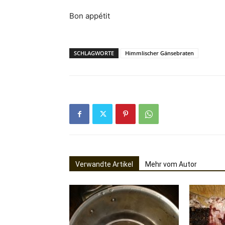
Bon appétit
SCHLAGWORTE
Himmlischer Gänsebraten
Verwandte Artikel
Mehr vom Autor