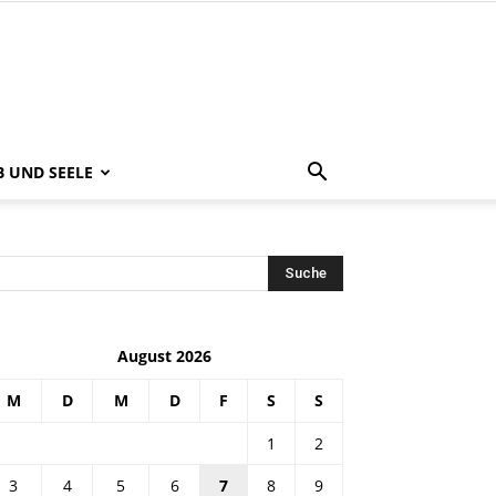
B UND SEELE
August 2026
M
D
M
D
F
S
S
1
2
3
4
5
6
7
8
9