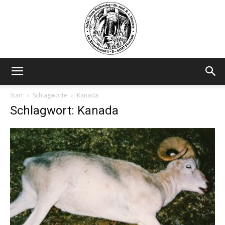
Safariteam
Start
Schlagworte
Kanada
Schlagwort: Kanada