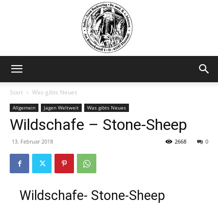
Safariteam
Start
Was gibts Neues
Allgemein
Jagen Weltweit
Was gibts Neues
Wildschafe – Stone-Sheep
13. Februar 2018
2668
0
Wildschafe- Stone-Sheep