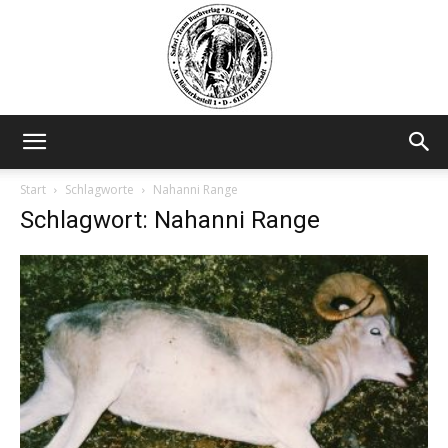
Safariteam
Start
Schlagworte
Nahanni Range
Schlagwort: Nahanni Range