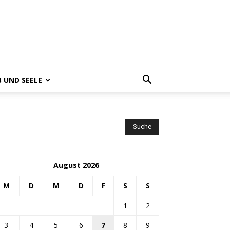
B UND SEELE
August 2026
M
D
M
D
F
S
S
1
2
3
4
5
6
7
8
9