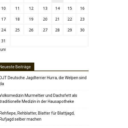
10
11
12
13
14
15
16
17
18
19
20
21
22
23
24
25
26
27
28
29
30
31
Juni
Neueste Beiträge
DJT Deutsche Jagdterrier Hurra, die Welpen sind
da
Volksmedizin Murmeltier und Dachsfett als
traditionelle Medizin in der Hausapotheke
Rehfiepe, Rehblatter, Blatter für Blattjagd,
Rufjagd selber machen