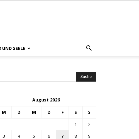
B UND SEELE
August 2026
M
D
M
D
F
S
S
1
2
3
4
5
6
7
8
9