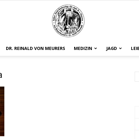
DR. REINALD VON MEURERS
MEDIZIN
JAGD
LEI
Safariteam
a