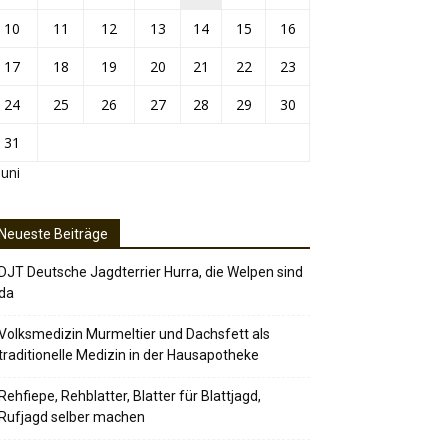
10
11
12
13
14
15
16
17
18
19
20
21
22
23
24
25
26
27
28
29
30
31
Juni
Neueste Beiträge
DJT Deutsche Jagdterrier Hurra, die Welpen sind
da
Volksmedizin Murmeltier und Dachsfett als
traditionelle Medizin in der Hausapotheke
Rehfiepe, Rehblatter, Blatter für Blattjagd,
Rufjagd selber machen