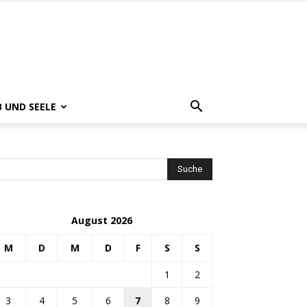
B UND SEELE
August 2026
M
D
M
D
F
S
S
1
2
3
4
5
6
7
8
9