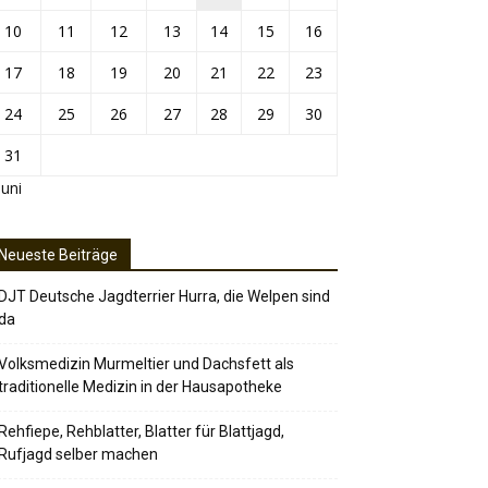
10
11
12
13
14
15
16
17
18
19
20
21
22
23
24
25
26
27
28
29
30
31
Juni
Neueste Beiträge
DJT Deutsche Jagdterrier Hurra, die Welpen sind
da
Volksmedizin Murmeltier und Dachsfett als
traditionelle Medizin in der Hausapotheke
Rehfiepe, Rehblatter, Blatter für Blattjagd,
Rufjagd selber machen