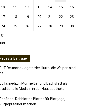
10
11
12
13
14
15
16
17
18
19
20
21
22
23
24
25
26
27
28
29
30
31
Juni
Neueste Beiträge
DJT Deutsche Jagdterrier Hurra, die Welpen sind
da
Volksmedizin Murmeltier und Dachsfett als
traditionelle Medizin in der Hausapotheke
Rehfiepe, Rehblatter, Blatter für Blattjagd,
Rufjagd selber machen