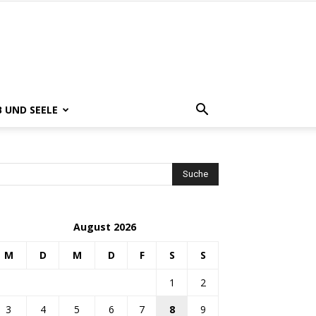
B UND SEELE
August 2026
M
D
M
D
F
S
S
1
2
3
4
5
6
7
8
9