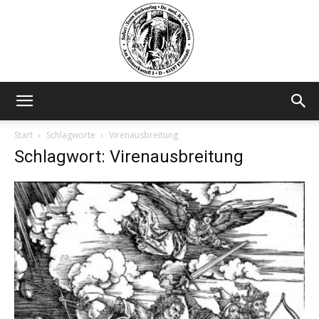
Safariteam
Start
Schlagworte
Virenausbreitung
Schlagwort: Virenausbreitung