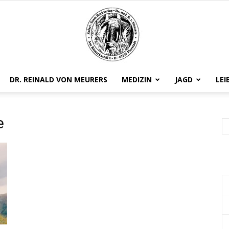
DR. REINALD VON MEURERS
MEDIZIN
JAGD
LEI
Safariteam
e