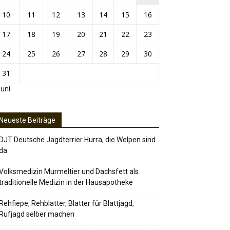
10
11
12
13
14
15
16
17
18
19
20
21
22
23
24
25
26
27
28
29
30
31
Juni
Neueste Beiträge
DJT Deutsche Jagdterrier Hurra, die Welpen sind
da
Volksmedizin Murmeltier und Dachsfett als
traditionelle Medizin in der Hausapotheke
Rehfiepe, Rehblatter, Blatter für Blattjagd,
Rufjagd selber machen