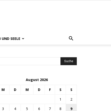
B UND SEELE
August 2026
M
D
M
D
F
S
S
1
2
3
4
5
6
7
8
9