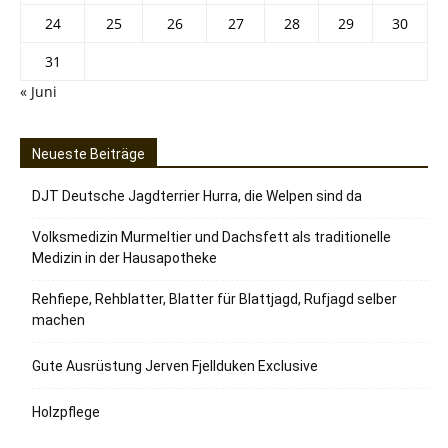
24
25
26
27
28
29
30
31
« Juni
Neueste Beiträge
DJT Deutsche Jagdterrier Hurra, die Welpen sind da
Volksmedizin Murmeltier und Dachsfett als traditionelle
Medizin in der Hausapotheke
Rehfiepe, Rehblatter, Blatter für Blattjagd, Rufjagd selber
machen
Gute Ausrüstung Jerven Fjellduken Exclusive
Holzpflege