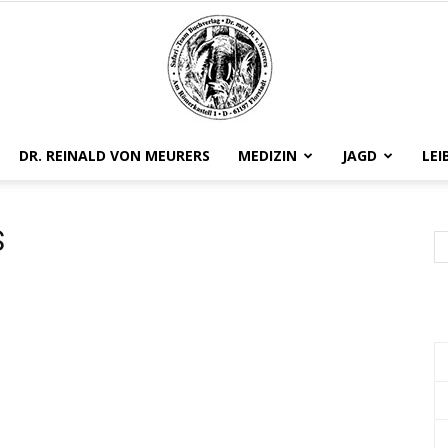
DR. REINALD VON MEURERS
MEDIZIN
JAGD
LEI
Safariteam
S