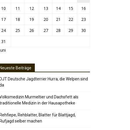
10
11
12
13
14
15
16
17
18
19
20
21
22
23
24
25
26
27
28
29
30
31
Juni
Neueste Beiträge
DJT Deutsche Jagdterrier Hurra, die Welpen sind
da
Volksmedizin Murmeltier und Dachsfett als
traditionelle Medizin in der Hausapotheke
Rehfiepe, Rehblatter, Blatter für Blattjagd,
Rufjagd selber machen