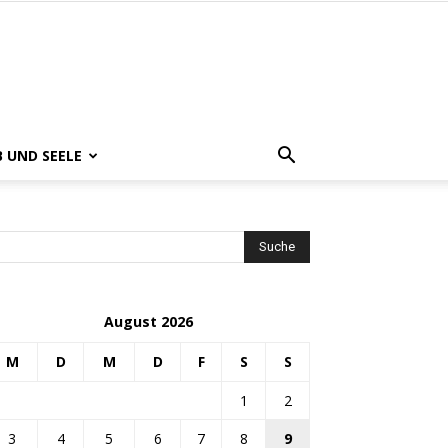
B UND SEELE
August 2026
M
D
M
D
F
S
S
1
2
3
4
5
6
7
8
9