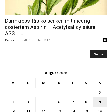
Darmkrebs-Risiko senken mit niedrig
dosiertem Aspirin – Acetylsalicylsäure –
ASS –...
Redaktion
-
28. Dezember 2017
0
August 2026
M
D
M
D
F
S
S
1
2
3
4
5
6
7
8
9
10
11
12
13
14
15
16