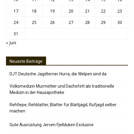
17
18
19
20
21
22
23
24
25
26
27
28
29
30
31
« Juni
Neueste Beiträge
DJT Deutsche Jagdterrier Hurra, die Welpen sind da
Volksmedizin Murmeltier und Dachsfett als traditionelle
Medizin in der Hausapotheke
Rehfiepe, Rehblatter, Blatter für Blattjagd, Rufjagd selber
machen
Gute Ausrüstung Jerven Fjellduken Exclusive