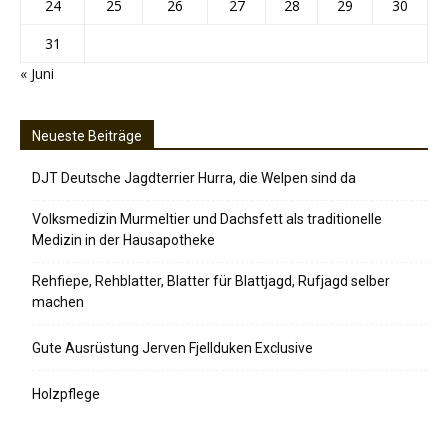
24
25
26
27
28
29
30
31
« Juni
Neueste Beiträge
DJT Deutsche Jagdterrier Hurra, die Welpen sind da
Volksmedizin Murmeltier und Dachsfett als traditionelle
Medizin in der Hausapotheke
Rehfiepe, Rehblatter, Blatter für Blattjagd, Rufjagd selber
machen
Gute Ausrüstung Jerven Fjellduken Exclusive
Holzpflege