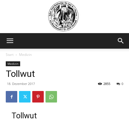
Safariteam
Start
Medizin
Medizin
Tollwut
18. Dezember 2017
2855
0
Tollwut