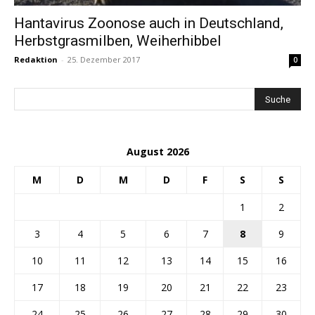
Hantavirus Zoonose auch in Deutschland,
Herbstgrasmilben, Weiherhibbel
Redaktion
-
25. Dezember 2017
0
August 2026
M
D
M
D
F
S
S
1
2
3
4
5
6
7
8
9
10
11
12
13
14
15
16
17
18
19
20
21
22
23
24
25
26
27
28
29
30