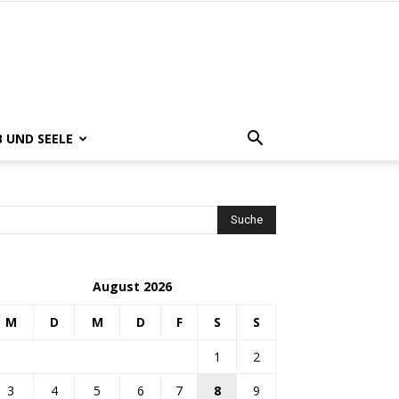
B UND SEELE
August 2026
M
D
M
D
F
S
S
1
2
3
4
5
6
7
8
9