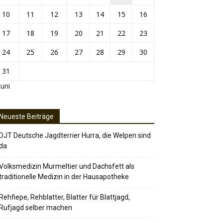
10
11
12
13
14
15
16
17
18
19
20
21
22
23
24
25
26
27
28
29
30
31
Juni
Neueste Beiträge
DJT Deutsche Jagdterrier Hurra, die Welpen sind
da
Volksmedizin Murmeltier und Dachsfett als
traditionelle Medizin in der Hausapotheke
Rehfiepe, Rehblatter, Blatter für Blattjagd,
Rufjagd selber machen