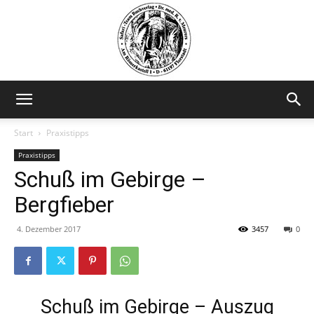
Safariteam
Start
Praxistipps
Praxistipps
Schuß im Gebirge –
Bergfieber
4. Dezember 2017
3457
0
Schuß im Gebirge – Auszug