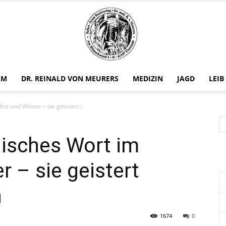
AM
DR. REINALD VON MEURERS
MEDIZIN
JAGD
LEIB
Safariteam
t und Winter – sie geistert...
gisches Wort im
r – sie geistert
n
1674
0