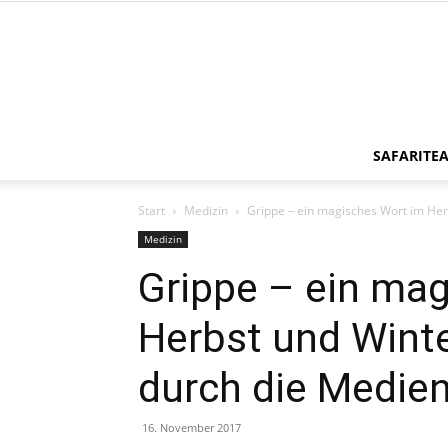
SAFARITE
Start
Medizin
Grippe – ein magisches Wort im Herbs
Medizin
Grippe – ein ma
Herbst und Winte
durch die Medie
16. November 2017