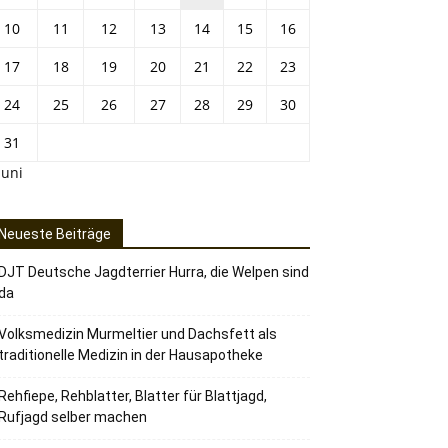
10
11
12
13
14
15
16
17
18
19
20
21
22
23
24
25
26
27
28
29
30
31
Juni
Neueste Beiträge
DJT Deutsche Jagdterrier Hurra, die Welpen sind
da
Volksmedizin Murmeltier und Dachsfett als
traditionelle Medizin in der Hausapotheke
Rehfiepe, Rehblatter, Blatter für Blattjagd,
Rufjagd selber machen