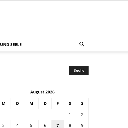
 UND SEELE
August 2026
M
D
M
D
F
S
S
1
2
3
4
5
6
7
8
9