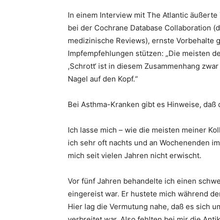
In einem Interview mit The Atlantic äußert
bei der Cochrane Database Collaboration (d
medizinische Reviews), ernste Vorbehalte 
Impfempfehlungen stützen: „Die meisten d
,Schrott‘ ist in diesem Zusammenhang zwar ke
Nagel auf den Kopf.“
Bei Asthma-Kranken gibt es Hinweise, daß 
Ich lasse mich – wie die meisten meiner Kol
ich sehr oft nachts und an Wochenenden im Ärz
mich seit vielen Jahren nicht erwischt.
Vor fünf Jahren behandelte ich einen schwe
eingereist war. Er hustete mich während d
Hier lag die Vermutung nahe, daß es sich um
verbreitet war. Also fehlten bei mir die Anti