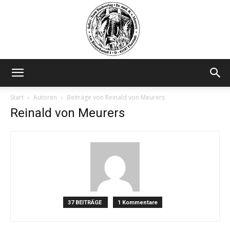
Safariteam
Start
Autoren
Beiträge von Reinald von Meurers
Reinald von Meurers
37 BEITRÄGE
1 Kommentare